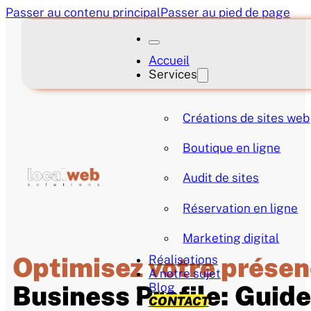
Passer au contenu principal
Passer au pied de page
Accueil
Services
Créations de sites web
Boutique en ligne
Audit de sites
Réservation en ligne
Marketing digital
Optimisez votre présen
Réalisations
A notre sujet
Blog
Business Profile: Guid
CONTACT